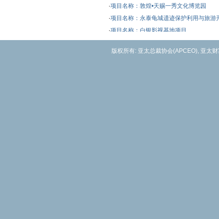
·
项目名称：敦煌•天赐一秀文化博览园
·
项目名称：永泰龟城遗迹保护利用与旅游
·
项目名称：白银影视基地项目
·
项目名称：敦煌市自驾车文化旅游基地建
版权所有: 亚太总裁协会(APCEO), 亚太
·
项目名称：敦煌市奇石、古玩、书画交易
·
项目名称：中国敦煌影视拍摄基地项目
·
项目名称：敦煌国际会展中心项目
·
项目名称：甘南州羚城藏族文化产业园项
·
项目名称：印象黄河三峡实景演出场所项
·
项目名称：莲花山花儿文化风情旅游度假
·
项目名称：东乡族刺绣工艺发展中心项目
·
项目名称：陇南市先秦文化产业园项目
·
项目名称：康县栖风坡白马氐民俗风情苑
·
项目名称：康县茶马古道文化产业园项目
·
项目名称：康县氐羌民俗工艺品创作基地
·
项目名称：陇西李氏文化产业园项目
·
项目名称：正宁县民俗文化产业园
·
项目名称：合水县黄河剑齿象遗址公园项