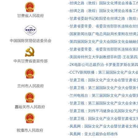
·
丝绸之路（敦煌）国际文化博览会准备工
·
丝绸之路（敦煌）国际文化博览会准备工
·
甘肃省委副书记欧阳坚在丝绸之路（敦煌
·
甘肃省委常委、省委宣传部部长连辑在丝
·
国家新闻出版广电总局副局长童刚在丝绸
·
第四届国际文化产业大会国际文化金融融
·
甘肃省委常委、省委宣传部部长连辑在第
·
美国肯特州立大学副教授菲利普·王在第
·
2K电影公司总裁乔治·卡罗曼普罗斯在第
·
CCTV新闻联播：第三届国际文化产业大
·
甘肃卫视：国际文化产业大会在暨甘肃省文
·
甘肃卫视：第三届国际文化产业大会暨第
·
兰州电视台：第三届国际文化产业大会暨
·
甘肃卫视：第三届国际文化产业大会全体
·
甘肃卫视：刘伟平冯健身会见国际文化产
·
甘肃卫视：国际文化产业大会暨甘肃省文
·
凤凰网：国际文化产业大会暨甘肃省文博
·
凤凰网：亚太总裁协会郑雄伟